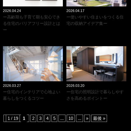
2026.04.24
2026.04.17
ー高齢期も子育て期も安心でき
ー使いやすい住まいをつくる住
る住宅のバリアフリー設計とは
宅の収納アイデア集ー
ー
2026.03.27
2026.03.20
ー住宅のインテリアで心地よい
ー住宅の照明設計で暮らしやす
暮らしをつくるコツー
さを高めるポイントー
1 / 19
1
2
3
4
5
...
10
...
»
最後 »