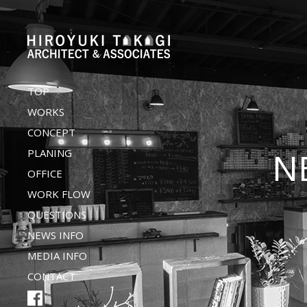
TOP
WORKS
CONCEPT
N
PLANING
OFFICE
WORK FLOW
QUESTIONS
NEWS INFO
MEDIA INFO
CONTACT