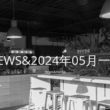
EWS&2024年05月
news&media