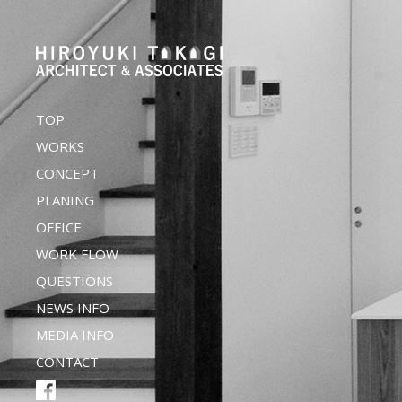
TOP
WORKS
CONCEPT
PLANING
OFFICE
WORK FLOW
QUESTIONS
NEWS INFO
MEDIA INFO
CONTACT