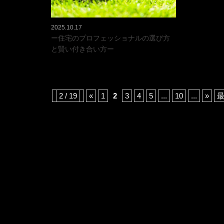
2025.10.17
ー住宅のプロフェッショナルの選び方
と賢い付き合い方ー
2 / 19
«
1
2
3
4
5
...
10
...
»
最