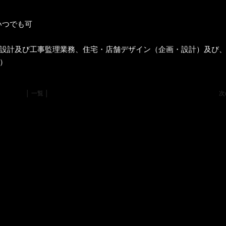
いつでも可
設計及び工事監理業務、住宅・店舗デザイン（企画・設計）及び
）
│ 一覧 │
次